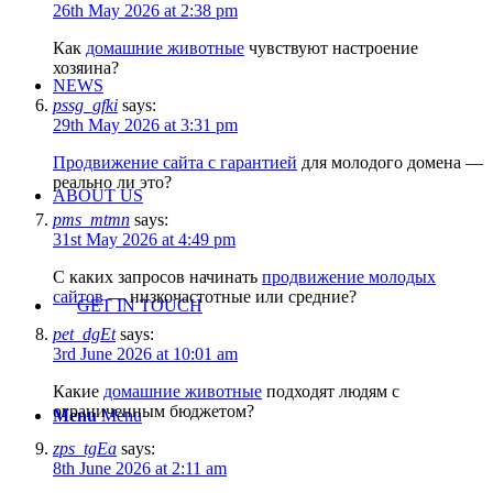
26th May 2026 at 2:38 pm
Как
домашние животные
чувствуют настроение
хозяина?
NEWS
pssg_gfki
says:
29th May 2026 at 3:31 pm
Продвижение сайта с гарантией
для молодого домена —
реально ли это?
ABOUT US
pms_mtmn
says:
31st May 2026 at 4:49 pm
С каких запросов начинать
продвижение молодых
сайтов
— низкочастотные или средние?
GET IN TOUCH
pet_dgEt
says:
3rd June 2026 at 10:01 am
Какие
домашние животные
подходят людям с
ограниченным бюджетом?
Menu
Menu
zps_tgEa
says:
8th June 2026 at 2:11 am