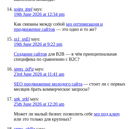
soips_tppl
says:
19th June 2026 at 12:34 pm
Как связаны между собой
seo оптимизация и
продвижение сайтов
— это одно и то же?
ss1_snEt
says:
19th June 2026 at 9:22 pm
Создание сайтов
для B2B — в чём принципиальная
специфика по сравнению с B2C?
spms_ixPa
says:
23rd June 2026 at 11:41 am
SEO продвижение молодого сайта
— стоит ли с первых
месяцев брать коммерческие запросы?
spk_srkl
says:
25th June 2026 at 12:20 am
Может ли малый бизнес позволить себе
seo под ключ
или это только для крупных?
spms_ghPa
says: