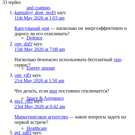
33
replies
and coatings
kapsulnyj_dom_meEt
says:
11th May 2026 at 1:03 am
Капсульный дом
— насколько он энергоэффективен и
дорого ли его отапливать?
Defence
vpn_dzEt
says:
15th May 2026 at 7:08 am
Насколько безопасно использовать бесплатный
vpn
-
сервис?
Energy storage
vpn_riEt
says:
21st May 2026 at 1:50 am
Что делать, если
впн
постоянно отключается?
Space & Aerospace
ma1_rlEt
says:
23rd May 2026 at 6:42 am
Маркетинговое агентство
— какие вопросы задать на
первой встрече?
Healthcare
pet_xdEt
says: